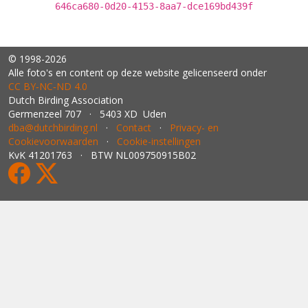
646ca680-0d20-4153-8aa7-dce169bd439f
© 1998-2026
Alle foto's en content op deze website gelicenseerd onder
CC BY‑NC‑ND 4.0
Dutch Birding Association
Germenzeel 707 · 5403 XD Uden
dba@dutchbirding.nl
·
Contact
·
Privacy- en
Cookievoorwaarden
·
Cookie-instellingen
KvK 41201763 · BTW NL009750915B02