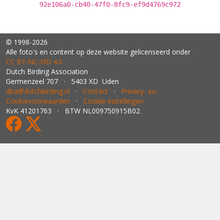
92e106a0-cb40-47f0-8fc9-ef9d4769c972
© 1998-2026
Alle foto's en content op deze website gelicenseerd onder
CC BY‑NC‑ND 4.0
Dutch Birding Association
Germenzeel 707 · 5403 XD Uden
dba@dutchbirding.nl
·
Contact
·
Privacy- en
Cookievoorwaarden
·
Cookie-instellingen
KvK 41201763 · BTW NL009750915B02