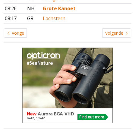
08:26
NH
Grote Kanoet
08:17
GR
Lachstern
Vorige
Volgende