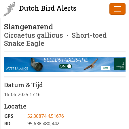
Dutch Bird Alerts
Slangenarend
Circaetus gallicus
· Short-toed
Snake Eagle
Datum & Tijd
16-06-2025 17:16
Locatie
GPS
52.30874 4.51676
RD
95,638 480,442