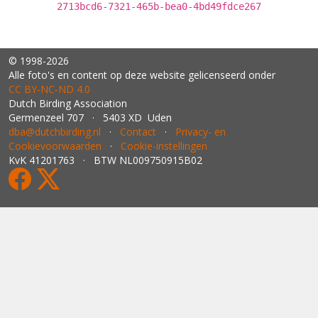
2713bcd6-7321-465b-bea0-4bd49fdce267
© 1998-2026
Alle foto's en content op deze website gelicenseerd onder
CC BY‑NC‑ND 4.0
Dutch Birding Association
Germenzeel 707 · 5403 XD Uden
dba@dutchbirding.nl
·
Contact
·
Privacy- en
Cookievoorwaarden
·
Cookie-instellingen
KvK 41201763 · BTW NL009750915B02