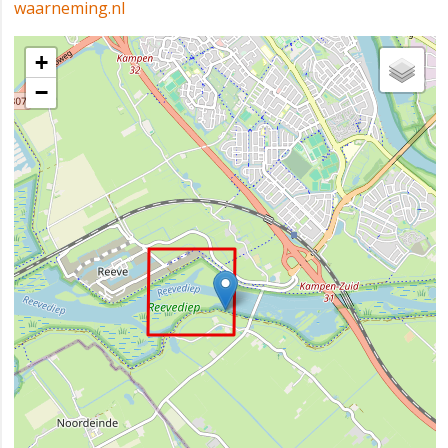
waarneming.nl
+
−