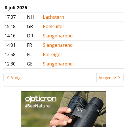
8 juli 2026
17:37
NH
Lachstern
15:18
GR
Poelruiter
14:16
DR
Slangenarend
14:01
FR
Slangenarend
13:58
FL
Ralreiger
12:30
GE
Slangenarend
Vorige
Volgende