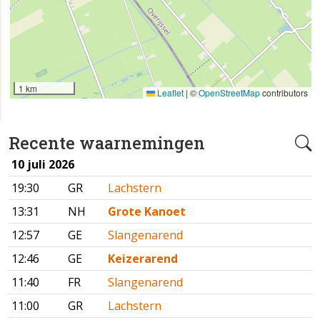
1 km
Leaflet
|
©
OpenStreetMap
contributors
Recente waarnemingen
10 juli 2026
19:30
GR
Lachstern
13:31
NH
Grote Kanoet
12:57
GE
Slangenarend
12:46
GE
Keizerarend
11:40
FR
Slangenarend
11:00
GR
Lachstern