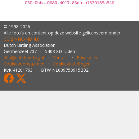
050c0bba-0680-4017-86db-b1520189a946
© 1998-2026
Alle foto's en content op deze website gelicenseerd onder
CC BY‑NC‑ND 4.0
Dutch Birding Association
Germenzeel 707 · 5403 XD Uden
dba@dutchbirding.nl
·
Contact
·
Privacy- en
Cookievoorwaarden
·
Cookie-instellingen
KvK 41201763 · BTW NL009750915B02