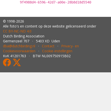
9f4988d4-6596-42d7-a00e-28b8d18d5540
© 1998-2026
Alle foto's en content op deze website gelicenseerd onder
CC BY‑NC‑ND 4.0
Dutch Birding Association
Germenzeel 707 · 5403 XD Uden
dba@dutchbirding.nl
·
Contact
·
Privacy- en
Cookievoorwaarden
·
Cookie-instellingen
KvK 41201763 · BTW NL009750915B02