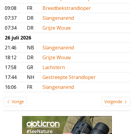
09:08
FR
Breedbekstrandloper
07:37
DR
Slangenarend
07:34
DR
Grijze Wouw
26 juli 2026
21:46
NB
Slangenarend
18:12
DR
Grijze Wouw
17:58
GR
Lachstern
17:44
NH
Gestreepte Strandloper
16:06
FR
Slangenarend
Vorige
Volgende