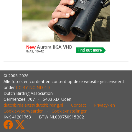
© 2005-2026
Alle foto's en content en content op deze website gelicenseerd
onder
CC BY‑NC‑ND 4.0
Dutch Birding Association
Germenzeel 707 · 5403 XD Uden
dutchbirdalerts@dutchbirding.nl
·
Contact
·
Privacy- en
Cookie-voorwaarden
·
Cookie-instellingen
KvK 41201763 · BTW NL009750915B02