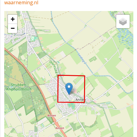
waarneming.nl
+
−