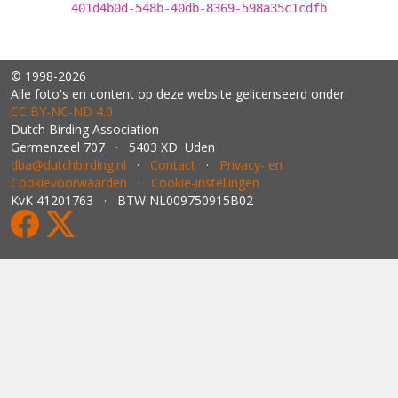
401d4b0d-548b-40db-8369-598a35c1cdfb
© 1998-2026
Alle foto's en content op deze website gelicenseerd onder
CC BY‑NC‑ND 4.0
Dutch Birding Association
Germenzeel 707 · 5403 XD Uden
dba@dutchbirding.nl
·
Contact
·
Privacy- en
Cookievoorwaarden
·
Cookie-instellingen
KvK 41201763 · BTW NL009750915B02