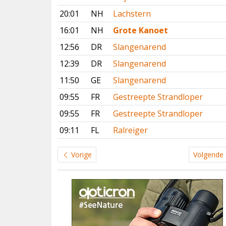
20:01
NH
Lachstern
16:01
NH
Grote Kanoet
12:56
DR
Slangenarend
12:39
DR
Slangenarend
11:50
GE
Slangenarend
09:55
FR
Gestreepte Strandloper
09:55
FR
Gestreepte Strandloper
09:11
FL
Ralreiger
Vorige
Volgende