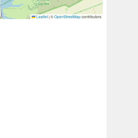
Leaflet
|
©
OpenStreetMap
contributors