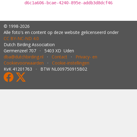
d6c1a606-bcae-4240-895e-addb3d8dcf46
© 1998-2026
Alle foto's en content op deze website gelicenseerd onder
CC BY‑NC‑ND 4.0
Dutch Birding Association
Germenzeel 707 · 5403 XD Uden
dba@dutchbirding.nl
·
Contact
·
Privacy- en
Cookievoorwaarden
·
Cookie-instellingen
KvK 41201763 · BTW NL009750915B02