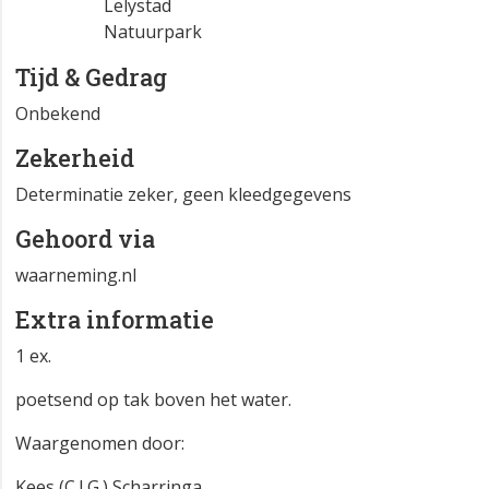
Lelystad
Natuurpark
Tijd & Gedrag
Onbekend
Zekerheid
Determinatie zeker, geen kleedgegevens
Gehoord via
waarneming.nl
Extra informatie
1 ex.
poetsend op tak boven het water.
Waargenomen door:
Kees (C.J.G.) Scharringa