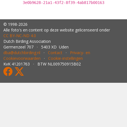
3e0b9628-21a1-43f2-8f39-4ab817b00163
© 1998-2026
Alle foto's en content op deze website gelicenseerd onder
CC BY‑NC‑ND 4.0
Dutch Birding Association
Germenzeel 707 · 5403 XD Uden
dba@dutchbirding.nl
·
Contact
·
Privacy- en
Cookievoorwaarden
·
Cookie-instellingen
KvK 41201763 · BTW NL009750915B02