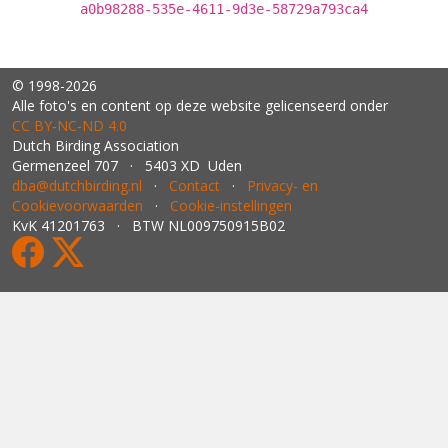
a0b98288-535e-4611-9d3e-58729a793ca4
© 1998-2026
Alle foto's en content op deze website gelicenseerd onder
CC BY‑NC‑ND 4.0
Dutch Birding Association
Germenzeel 707 · 5403 XD Uden
dba@dutchbirding.nl
·
Contact
·
Privacy- en
Cookievoorwaarden
·
Cookie-instellingen
KvK 41201763 · BTW NL009750915B02