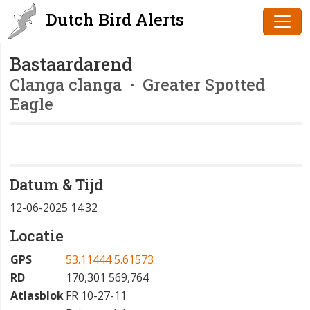
Dutch Bird Alerts
Bastaardarend
Clanga clanga
· Greater Spotted
Eagle
Datum & Tijd
12-06-2025 14:32
Locatie
GPS
53.11444 5.61573
RD
170,301 569,764
Atlasblok
FR 10-27-11