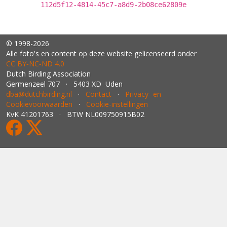
112d5f12-4814-45c7-a8d9-2b08ce62809e
© 1998-2026
Alle foto's en content op deze website gelicenseerd onder
CC BY‑NC‑ND 4.0
Dutch Birding Association
Germenzeel 707 · 5403 XD Uden
dba@dutchbirding.nl
·
Contact
·
Privacy- en
Cookievoorwaarden
·
Cookie-instellingen
KvK 41201763 · BTW NL009750915B02