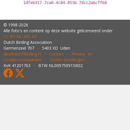
1dfe6417-7ca0-4c84-853b-7dcc2a6cff68
© 1998-2026
Alle foto's en content op deze website gelicenseerd onder
CC BY‑NC‑ND 4.0
Dutch Birding Association
Germenzeel 707 · 5403 XD Uden
dba@dutchbirding.nl
·
Contact
·
Privacy- en
Cookievoorwaarden
·
Cookie-instellingen
KvK 41201763 · BTW NL009750915B02