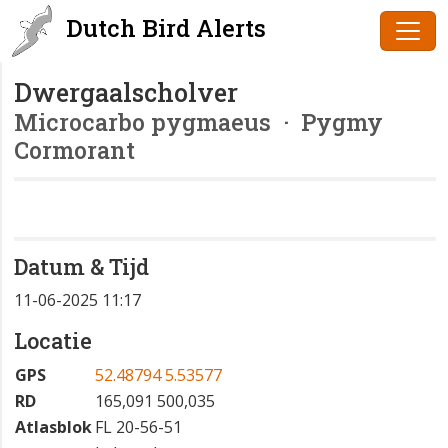
Dutch Bird Alerts
Dwergaalscholver
Microcarbo pygmaeus
· Pygmy
Cormorant
Datum & Tijd
11-06-2025 11:17
Locatie
GPS
52.48794 5.53577
RD
165,091 500,035
Atlasblok
FL 20-56-51