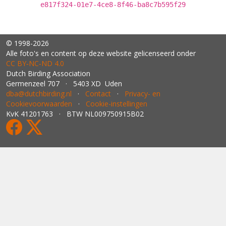
e817f324-01e7-4ce8-8f46-ba8c7b595f29
© 1998-2026
Alle foto's en content op deze website gelicenseerd onder
CC BY‑NC‑ND 4.0
Dutch Birding Association
Germenzeel 707 · 5403 XD Uden
dba@dutchbirding.nl
·
Contact
·
Privacy- en
Cookievoorwaarden
·
Cookie-instellingen
KvK 41201763 · BTW NL009750915B02