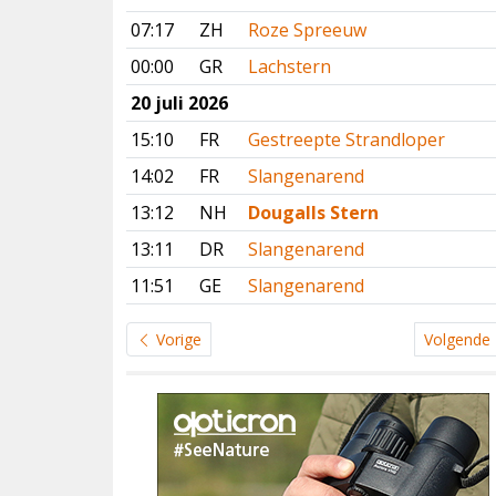
07:17
ZH
Roze Spreeuw
00:00
GR
Lachstern
20 juli 2026
15:10
FR
Gestreepte Strandloper
14:02
FR
Slangenarend
13:12
NH
Dougalls Stern
13:11
DR
Slangenarend
11:51
GE
Slangenarend
Vorige
Volgende