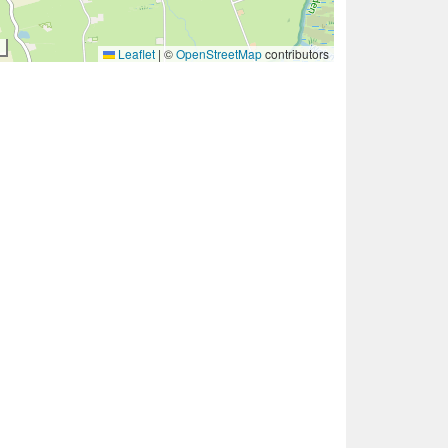
Leaflet
|
©
OpenStreetMap
contributors