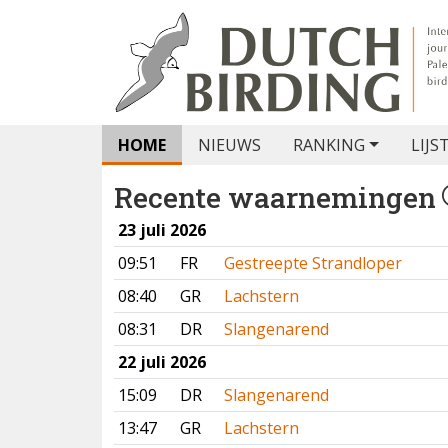
HOME
NIEUWS
RANKING
LIJS
Recente waarnemingen
23 juli 2026
09:51
FR
Gestreepte Strandloper
08:40
GR
Lachstern
08:31
DR
Slangenarend
22 juli 2026
15:09
DR
Slangenarend
13:47
GR
Lachstern