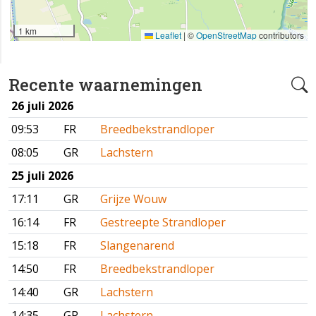
1 km
Leaflet
|
©
OpenStreetMap
contributors
Recente waarnemingen
26 juli 2026
09:53
FR
Breedbekstrandloper
08:05
GR
Lachstern
25 juli 2026
17:11
GR
Grijze Wouw
16:14
FR
Gestreepte Strandloper
15:18
FR
Slangenarend
14:50
FR
Breedbekstrandloper
14:40
GR
Lachstern
14:35
GR
Lachstern