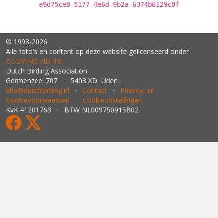
a9d75ce8-5177-4e6d-9b2a-6374b8129c8f
© 1998-2026
Alle foto's en content op deze website gelicenseerd onder
CC BY‑NC‑ND 4.0
Dutch Birding Association
Germenzeel 707 · 5403 XD Uden
dba@dutchbirding.nl
·
Contact
·
Privacy- en
Cookievoorwaarden
·
Cookie-instellingen
KvK 41201763 · BTW NL009750915B02