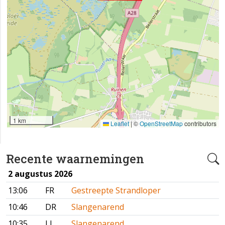
1 km
Leaflet
|
©
OpenStreetMap
contributors
Recente waarnemingen
2 augustus 2026
13:06
FR
Gestreepte Strandloper
10:46
DR
Slangenarend
10:35
LI
Slangenarend