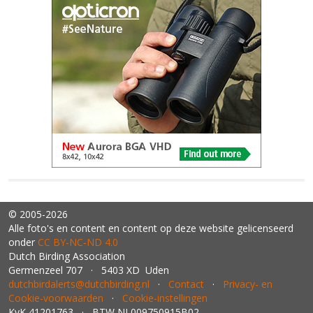
© 2005-2026
Alle foto's en content en content op deze website gelicenseerd
onder
CC BY‑NC‑ND 4.0
Dutch Birding Association
Germenzeel 707 · 5403 XD Uden
dutchbirdalerts@dutchbirding.nl
·
Contact
·
Privacy- en
Cookie-voorwaarden
·
Cookie-instellingen
KvK 41201763 · BTW NL009750915B02