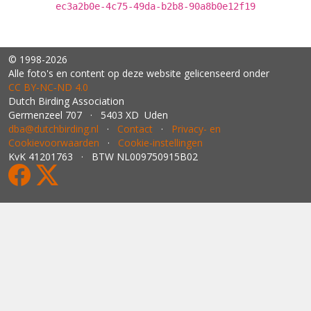
ec3a2b0e-4c75-49da-b2b8-90a8b0e12f19
© 1998-2026
Alle foto's en content op deze website gelicenseerd onder
CC BY‑NC‑ND 4.0
Dutch Birding Association
Germenzeel 707 · 5403 XD Uden
dba@dutchbirding.nl
·
Contact
·
Privacy- en
Cookievoorwaarden
·
Cookie-instellingen
KvK 41201763 · BTW NL009750915B02