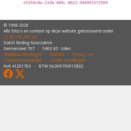
e5354c8a-233b-489c-8822-9449915f2509
© 1998-2026
Alle foto's en content op deze website gelicenseerd onder
CC BY‑NC‑ND 4.0
Dutch Birding Association
Germenzeel 707 · 5403 XD Uden
dba@dutchbirding.nl
·
Contact
·
Privacy- en
Cookievoorwaarden
·
Cookie-instellingen
KvK 41201763 · BTW NL009750915B02