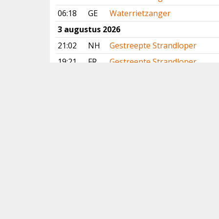
06:18
GE
Waterrietzanger
3 augustus 2026
21:02
NH
Gestreepte Strandloper
19:21
FR
Gestreepte Strandloper
17:58
GR
Lachstern
17:15
NH
Lachstern
13:29
GE
Slangenarend
11:59
GR
Lachstern
11:14
NH
Lachstern
10:52
DR
Slangenarend
09:00
NB
Slangenarend
08:42
NH
Lachstern
Vorige
Volgende