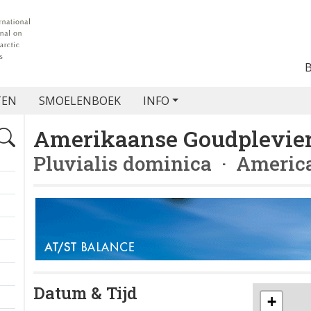
TEN
SMOELENBOEK
INFO
Amerikaanse Goudplevie
Pluvialis dominica
· America
Datum & Tijd
+