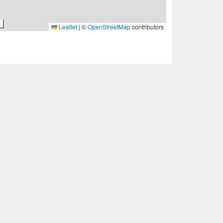
Leaflet
|
©
OpenStreetMap
contributors