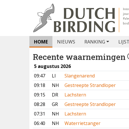
HOME
NIEUWS
RANKING
LIJS
Recente waarnemingen
5 augustus 2026
09:47
LI
Slangenarend
09:18
NH
Gestreepte Strandloper
09:15
DR
Lachstern
08:28
GR
Gestreepte Strandloper
07:31
NH
Lachstern
06:40
NH
Waterrietzanger