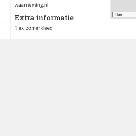
waarneming.nl
1 km
Extra informatie
1 ex. zomerkleed
zelfde vogel als gisteren aan de
noordkant van de schorren.
Fouragerend op de kwelder tussen de
zilverplevieren.
Waargenomen door: Job ten Horn
Bron
waarneming.nl