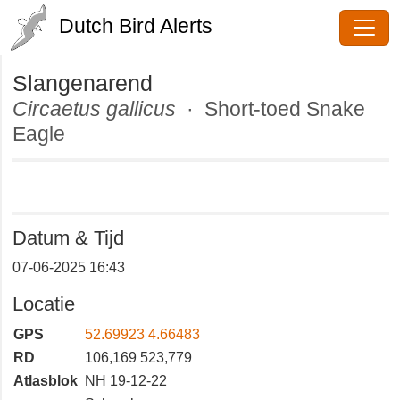
Dutch Bird Alerts
Slangenarend
Circaetus gallicus
· Short-toed
Snake Eagle
Datum & Tijd
07-06-2025 16:43
Locatie
GPS
52.69923 4.66483
RD
106,169 523,779
Atlasblok
NH 19-12-22