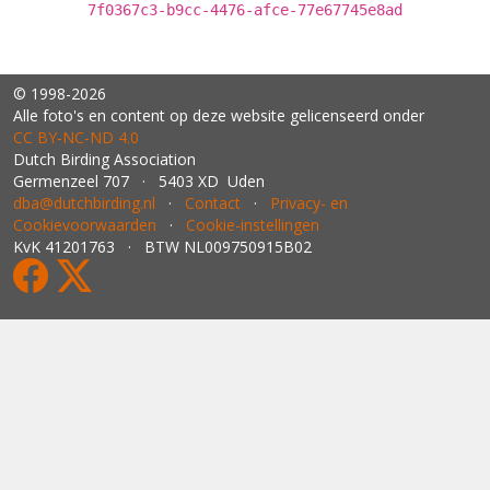
7f0367c3-b9cc-4476-afce-77e67745e8ad
© 1998-2026
Alle foto's en content op deze website gelicenseerd onder
CC BY‑NC‑ND 4.0
Dutch Birding Association
Germenzeel 707 · 5403 XD Uden
dba@dutchbirding.nl
·
Contact
·
Privacy- en
Cookievoorwaarden
·
Cookie-instellingen
KvK 41201763 · BTW NL009750915B02