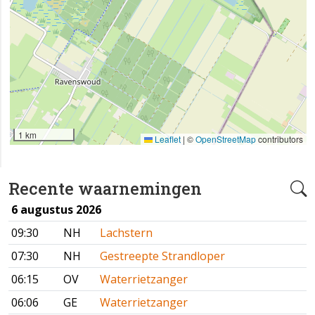
1 km
Leaflet
|
©
OpenStreetMap
contributors
Recente waarnemingen
6 augustus 2026
09:30
NH
Lachstern
07:30
NH
Gestreepte Strandloper
06:15
OV
Waterrietzanger
06:06
GE
Waterrietzanger