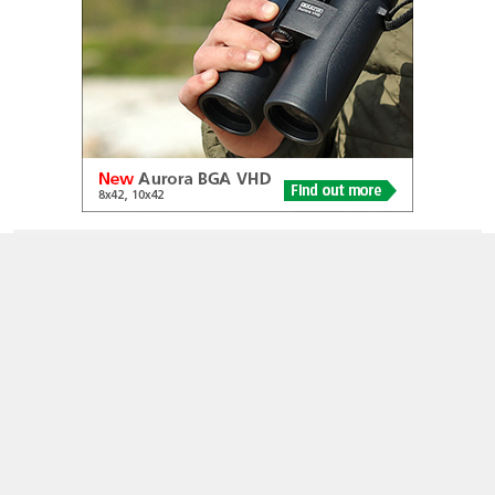
© 2005-2026
Alle foto's en content en content op deze website gelicenseerd
onder
CC BY‑NC‑ND 4.0
Dutch Birding Association
Germenzeel 707 · 5403 XD Uden
dutchbirdalerts@dutchbirding.nl
·
Contact
·
Privacy- en
Cookie-voorwaarden
·
Cookie-instellingen
KvK 41201763 · BTW NL009750915B02