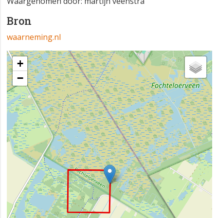
Waargenomen door: martijn veenstra
Bron
waarneming.nl
+
−