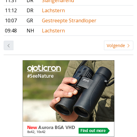
11:31
DR
Slangenarend
11:12
DR
Lachstern
10:07
GR
Gestreepte Strandloper
09:48
NH
Lachstern
Volgende