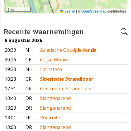
1 km
Leaflet
|
©
OpenStreetMap
contributors
Recente waarnemingen
8 augustus 2026
20:39
NH
Aziatische Goudplevier
20:26
GE
Grijze Wouw
19:33
NH
Lachstern
18:28
GR
Siberische Strandloper
17:31
GR
Gestreepte Strandloper
13:40
DR
Slangenarend
13:29
DR
Slangenarend
13:01
FR
Poelruiter
13:00
DR
Slangenarend