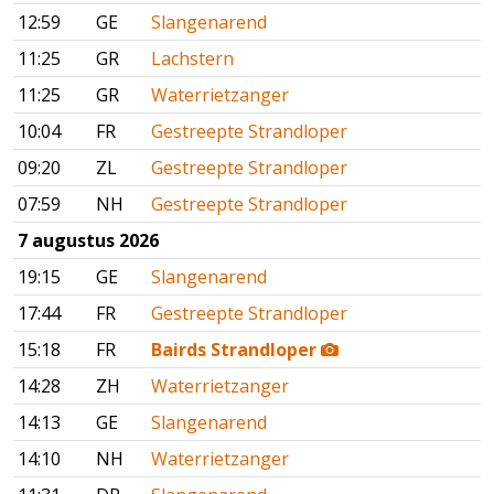
12:59
GE
Slangenarend
11:25
GR
Lachstern
11:25
GR
Waterrietzanger
10:04
FR
Gestreepte Strandloper
09:20
ZL
Gestreepte Strandloper
07:59
NH
Gestreepte Strandloper
7 augustus 2026
19:15
GE
Slangenarend
17:44
FR
Gestreepte Strandloper
15:18
FR
Bairds Strandloper
14:28
ZH
Waterrietzanger
14:13
GE
Slangenarend
14:10
NH
Waterrietzanger