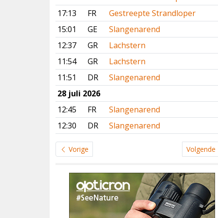
17:13
FR
Gestreepte Strandloper
15:01
GE
Slangenarend
12:37
GR
Lachstern
11:54
GR
Lachstern
11:51
DR
Slangenarend
28 juli 2026
12:45
FR
Slangenarend
12:30
DR
Slangenarend
Vorige
Volgende