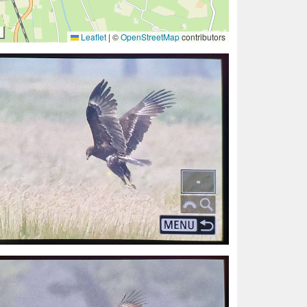
Leaflet
|
©
OpenStreetMap
contributors