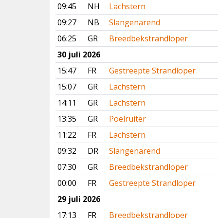
09:45
NH
Lachstern
09:27
NB
Slangenarend
06:25
GR
Breedbekstrandloper
30 juli 2026
15:47
FR
Gestreepte Strandloper
15:07
GR
Lachstern
14:11
GR
Lachstern
13:35
GR
Poelruiter
11:22
FR
Lachstern
09:32
DR
Slangenarend
07:30
GR
Breedbekstrandloper
00:00
FR
Gestreepte Strandloper
29 juli 2026
17:13
FR
Breedbekstrandloper