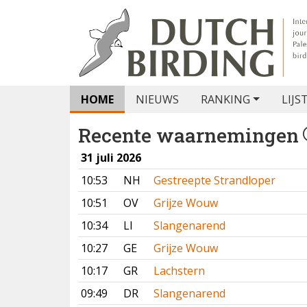
HOME
NIEUWS
RANKING
LIJS
Recente waarnemingen
31 juli 2026
10:53
NH
Gestreepte Strandloper
10:51
OV
Grijze Wouw
10:34
LI
Slangenarend
10:27
GE
Grijze Wouw
10:17
GR
Lachstern
09:49
DR
Slangenarend