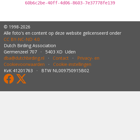
60b6c2be-40ff-4d06-8603-7e37778fe139
© 1998-2026
Alle foto's en content op deze website gelicenseerd onder
CC BY‑NC‑ND 4.0
Dutch Birding Association
Germenzeel 707 · 5403 XD Uden
dba@dutchbirding.nl
·
Contact
·
Privacy- en
Cookievoorwaarden
·
Cookie-instellingen
KvK 41201763 · BTW NL009750915B02