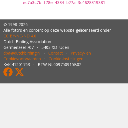
ec7a3c7b-f78e-4384-b27a-3c4628319381
© 1998-2026
Alle foto's en content op deze website gelicenseerd onder
CC BY‑NC‑ND 4.0
Dutch Birding Association
Germenzeel 707 · 5403 XD Uden
dba@dutchbirding.nl
·
Contact
·
Privacy- en
Cookievoorwaarden
·
Cookie-instellingen
KvK 41201763 · BTW NL009750915B02