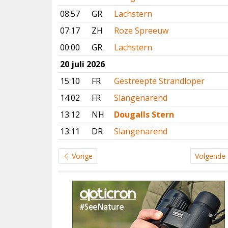
08:57
GR
Lachstern
07:17
ZH
Roze Spreeuw
00:00
GR
Lachstern
20 juli 2026
15:10
FR
Gestreepte Strandloper
14:02
FR
Slangenarend
13:12
NH
Dougalls Stern
13:11
DR
Slangenarend
Vorige
Volgende