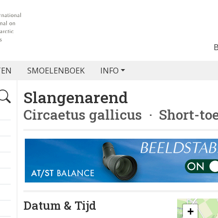
TEN
SMOELENBOEK
INFO
Slangenarend
Circaetus gallicus
· Short-to
Datum & Tijd
+