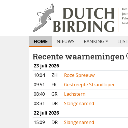
HOME
NIEUWS
RANKING
LIJS
Recente waarnemingen
23 juli 2026
10:04
ZH
Roze Spreeuw
09:51
FR
Gestreepte Strandloper
08:40
GR
Lachstern
08:31
DR
Slangenarend
22 juli 2026
15:09
DR
Slangenarend