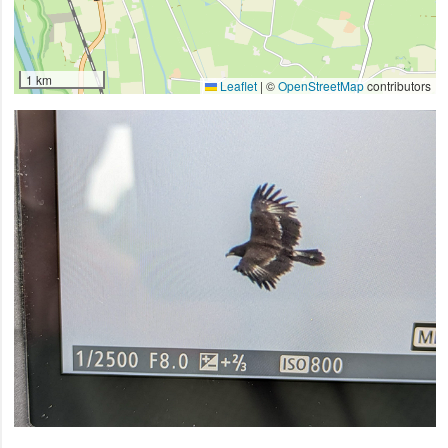
1 km
Leaflet
|
©
OpenStreetMap
contributors