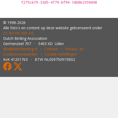
f275c679-33d5-4f79-bf94-7d6861559d48
© 1998-2026
Alle foto's en content op deze website gelicenseerd onder
CC BY‑NC‑ND 4.0
Dutch Birding Association
Germenzeel 707 · 5403 XD Uden
dba@dutchbirding.nl
·
Contact
·
Privacy- en
Cookievoorwaarden
·
Cookie-instellingen
KvK 41201763 · BTW NL009750915B02