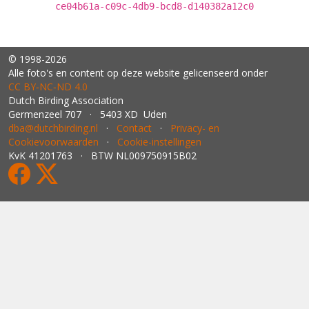
ce04b61a-c09c-4db9-bcd8-d140382a12c0
© 1998-2026
Alle foto's en content op deze website gelicenseerd onder
CC BY‑NC‑ND 4.0
Dutch Birding Association
Germenzeel 707 · 5403 XD Uden
dba@dutchbirding.nl
·
Contact
·
Privacy- en
Cookievoorwaarden
·
Cookie-instellingen
KvK 41201763 · BTW NL009750915B02