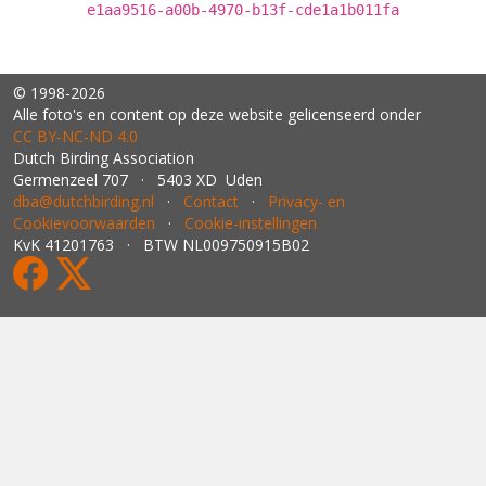
e1aa9516-a00b-4970-b13f-cde1a1b011fa
© 1998-2026
Alle foto's en content op deze website gelicenseerd onder
CC BY‑NC‑ND 4.0
Dutch Birding Association
Germenzeel 707 · 5403 XD Uden
dba@dutchbirding.nl
·
Contact
·
Privacy- en
Cookievoorwaarden
·
Cookie-instellingen
KvK 41201763 · BTW NL009750915B02