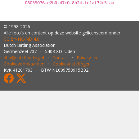
08039076-e2b0-47c0-8b24-fe1af74e5faa
© 1998-2026
Alle foto's en content op deze website gelicenseerd onder
CC BY‑NC‑ND 4.0
Dutch Birding Association
Germenzeel 707 · 5403 XD Uden
dba@dutchbirding.nl
·
Contact
·
Privacy- en
Cookievoorwaarden
·
Cookie-instellingen
KvK 41201763 · BTW NL009750915B02