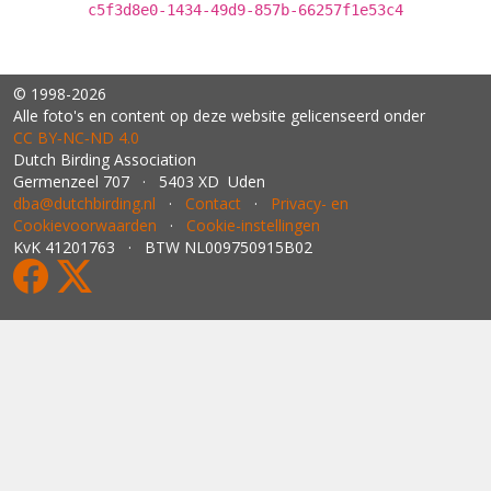
c5f3d8e0-1434-49d9-857b-66257f1e53c4
© 1998-2026
Alle foto's en content op deze website gelicenseerd onder
CC BY‑NC‑ND 4.0
Dutch Birding Association
Germenzeel 707 · 5403 XD Uden
dba@dutchbirding.nl
·
Contact
·
Privacy- en
Cookievoorwaarden
·
Cookie-instellingen
KvK 41201763 · BTW NL009750915B02