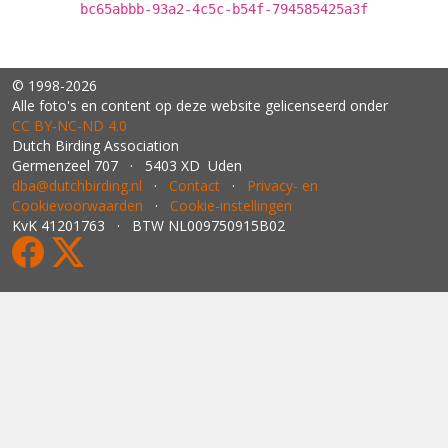
bc65abbb-93a2-4c5c-b54f-794585425a3f
© 1998-2026
Alle foto's en content op deze website gelicenseerd onder
CC BY‑NC‑ND 4.0
Dutch Birding Association
Germenzeel 707 · 5403 XD Uden
dba@dutchbirding.nl
·
Contact
·
Privacy- en
Cookievoorwaarden
·
Cookie-instellingen
KvK 41201763 · BTW NL009750915B02