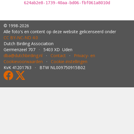
624ab2e8-1739-40aa-bd06-fbf061a8010d
© 1998-2026
Alle foto's en content op deze website gelicenseerd onder
CC BY‑NC‑ND 4.0
Dutch Birding Association
Germenzeel 707 · 5403 XD Uden
dba@dutchbirding.nl
·
Contact
·
Privacy- en
Cookievoorwaarden
·
Cookie-instellingen
KvK 41201763 · BTW NL009750915B02