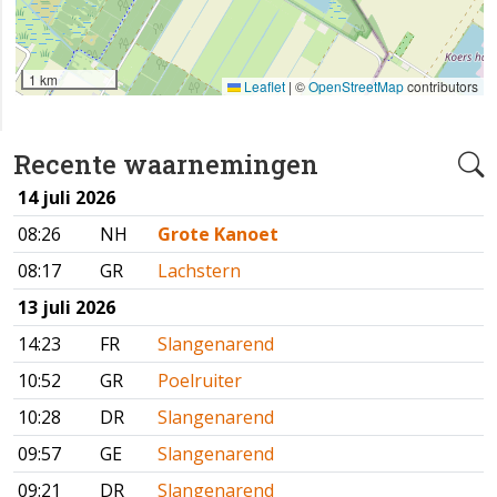
1 km
Leaflet
|
©
OpenStreetMap
contributors
Recente waarnemingen
14 juli 2026
08:26
NH
Grote Kanoet
08:17
GR
Lachstern
13 juli 2026
14:23
FR
Slangenarend
10:52
GR
Poelruiter
10:28
DR
Slangenarend
09:57
GE
Slangenarend
09:21
DR
Slangenarend