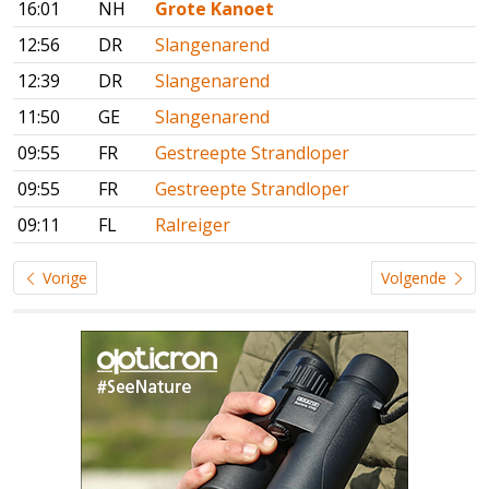
16:01
NH
Grote Kanoet
12:56
DR
Slangenarend
12:39
DR
Slangenarend
11:50
GE
Slangenarend
09:55
FR
Gestreepte Strandloper
09:55
FR
Gestreepte Strandloper
09:11
FL
Ralreiger
Vorige
Volgende