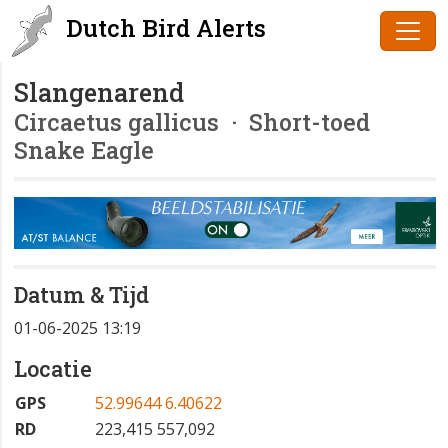
Dutch Bird Alerts
Slangenarend
Circaetus gallicus
· Short-toed
Snake Eagle
Datum & Tijd
01-06-2025 13:19
Locatie
GPS
52.99644 6.40622
RD
223,415 557,092