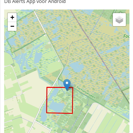
DB Alerts App voor Android
+
−