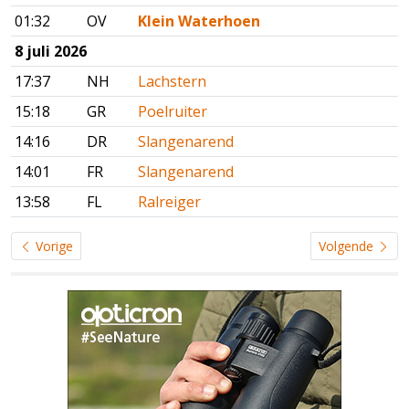
01:32
OV
Klein Waterhoen
8 juli 2026
17:37
NH
Lachstern
15:18
GR
Poelruiter
14:16
DR
Slangenarend
14:01
FR
Slangenarend
13:58
FL
Ralreiger
Vorige
Volgende