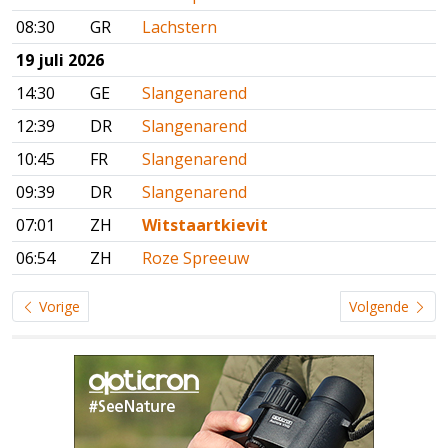
08:30
GR
Lachstern
19 juli 2026
14:30
GE
Slangenarend
12:39
DR
Slangenarend
10:45
FR
Slangenarend
09:39
DR
Slangenarend
07:01
ZH
Witstaartkievit
06:54
ZH
Roze Spreeuw
Vorige
Volgende