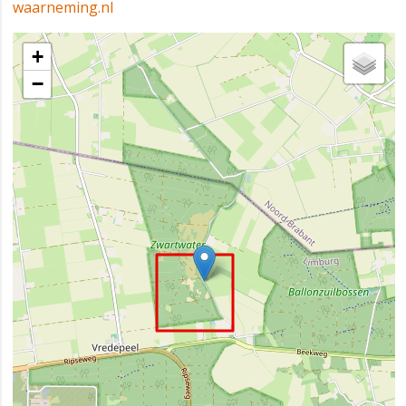
waarneming.nl
+
−