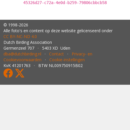
45326d27-c72a-4e0d-b259-79806cbbcb58
© 1998-2026
Alle foto's en content op deze website gelicenseerd onder
CC BY‑NC‑ND 4.0
Dutch Birding Association
Germenzeel 707 · 5403 XD Uden
dba@dutchbirding.nl
·
Contact
·
Privacy- en
Cookievoorwaarden
·
Cookie-instellingen
KvK 41201763 · BTW NL009750915B02