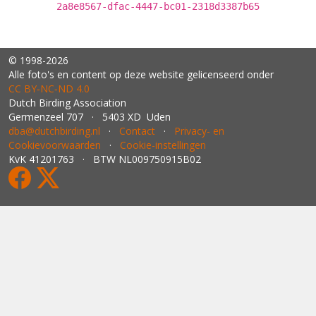
2a8e8567-dfac-4447-bc01-2318d3387b65
© 1998-2026
Alle foto's en content op deze website gelicenseerd onder
CC BY‑NC‑ND 4.0
Dutch Birding Association
Germenzeel 707 · 5403 XD Uden
dba@dutchbirding.nl
·
Contact
·
Privacy- en
Cookievoorwaarden
·
Cookie-instellingen
KvK 41201763 · BTW NL009750915B02