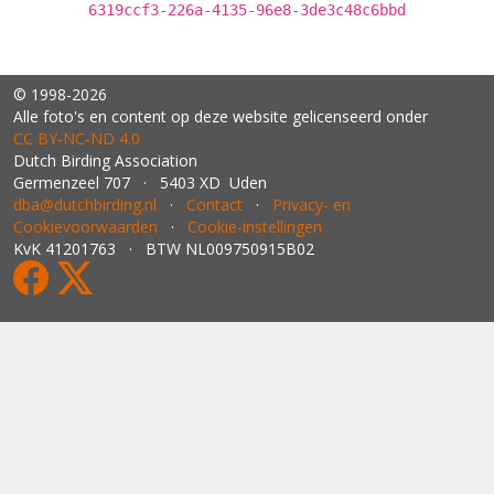
6319ccf3-226a-4135-96e8-3de3c48c6bbd
© 1998-2026
Alle foto's en content op deze website gelicenseerd onder
CC BY‑NC‑ND 4.0
Dutch Birding Association
Germenzeel 707 · 5403 XD Uden
dba@dutchbirding.nl
·
Contact
·
Privacy- en
Cookievoorwaarden
·
Cookie-instellingen
KvK 41201763 · BTW NL009750915B02