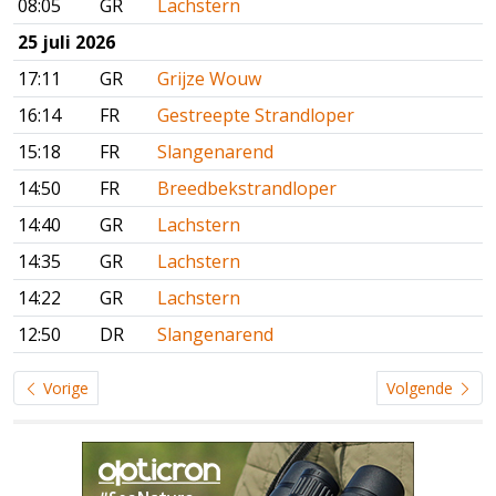
08:05
GR
Lachstern
25 juli 2026
17:11
GR
Grijze Wouw
16:14
FR
Gestreepte Strandloper
15:18
FR
Slangenarend
14:50
FR
Breedbekstrandloper
14:40
GR
Lachstern
14:35
GR
Lachstern
14:22
GR
Lachstern
12:50
DR
Slangenarend
Vorige
Volgende