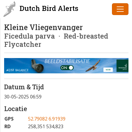
Dutch Bird Alerts
Kleine Vliegenvanger
Ficedula parva
· Red-breasted
Flycatcher
Datum & Tijd
30-05-2025 06:59
Locatie
GPS
52.79082 6.91939
RD
258,351 534,823