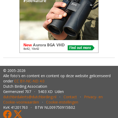
© 2005-2026
Alle foto's en content en content op deze website gelicenseerd
onder
CC BY‑NC‑ND 4.0
Dutch Birding Association
Germenzeel 707 · 5403 XD Uden
dutchbirdalerts@dutchbirding.nl
·
Contact
·
Privacy- en
Cookie-voorwaarden
·
Cookie-instellingen
KvK 41201763 · BTW NL009750915B02