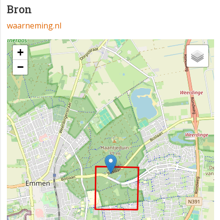
Bron
waarneming.nl
+
−