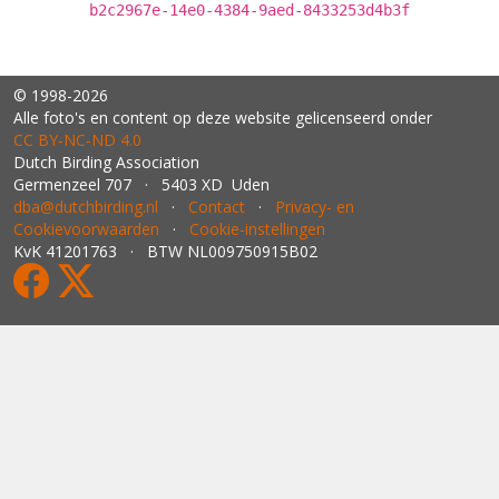
b2c2967e-14e0-4384-9aed-8433253d4b3f
© 1998-2026
Alle foto's en content op deze website gelicenseerd onder
CC BY‑NC‑ND 4.0
Dutch Birding Association
Germenzeel 707 · 5403 XD Uden
dba@dutchbirding.nl
·
Contact
·
Privacy- en
Cookievoorwaarden
·
Cookie-instellingen
KvK 41201763 · BTW NL009750915B02